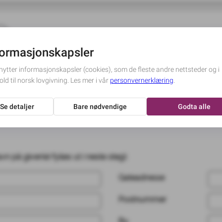
ors
pet vil ikke være synlig for andre enn den som gir gaven.
OK
400 NOK
600 NOK
800 NOK
1000 NOK
 fordeles pengene?
Les mer
 på giver(e) fylles ut i neste steg):
Gateadresse
Postnummer
By