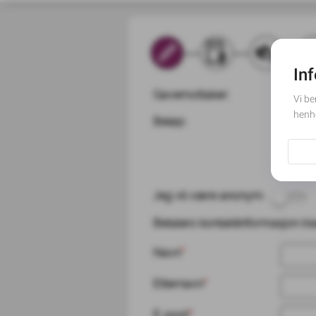
Gavemottaker:
Røde K
Beløp:
Gavebelø
200 N
Hvordan
Jeg vil være anonym:
Betalers kontaktinformasjon (navn
Navn
*
Etternavn
*
E-post
*